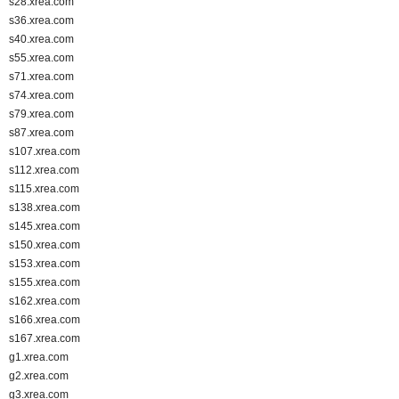
s28.xrea.com
s36.xrea.com
s40.xrea.com
s55.xrea.com
s71.xrea.com
s74.xrea.com
s79.xrea.com
s87.xrea.com
s107.xrea.com
s112.xrea.com
s115.xrea.com
s138.xrea.com
s145.xrea.com
s150.xrea.com
s153.xrea.com
s155.xrea.com
s162.xrea.com
s166.xrea.com
s167.xrea.com
g1.xrea.com
g2.xrea.com
g3.xrea.com